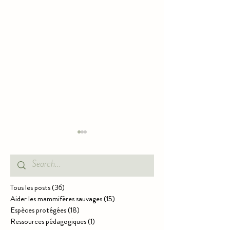
JUVÉNILES
Tous les posts
(36)
36 posts
Aider les mammifères sauvages
(15)
15 posts
Espèces protégées
(18)
18 posts
CONSERVEZ LE
Ressources pédagogiques
(1)
1 post
FEUILLES MOR