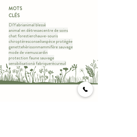
MOTS
CLÉS
DIY
abri
animal blessé
animal en détresse
centre de soins
chat forestier
chauve-souris
chiroptères
conseils
espèce protégée
genette
hérisson
mammifère sauvage
mode de vie
muscardin
protection faune sauvage
sensibilisation
à fabriquer
écureuil
AIDEZ LA
FAUNE
SAUVAGE
avec seulement