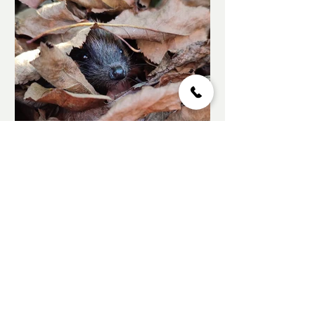
CONSERVEZ LES FEUILLES
MORTES
Tout au long de l'année, le hérisson
d'Europe confectionne plusieurs
nids pour se reposer. Pour agir
concrètement pour sa sauvegarde,...