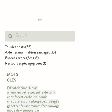
Tous les posts
(36)
36 posts
Aider les mammifères sauvages
(15)
15 posts
Espèces protégées
(18)
18 posts
CHAUVE-SOURIS -
Hérisson - Les nai
Ressources pédagogiques
(1)
1 post
PÉRIODE DES
commencent
NAISSANCES
MOTS
CLÉS
DIY
abri
animal blessé
animal en détresse
centre de soins
chat forestier
chauve-souris
chiroptères
conseils
espèce protégée
genette
hérisson
mammifère sauvage
mode de vie
muscardin