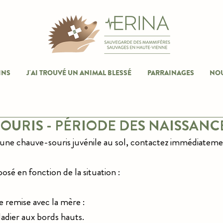
INS
J'AI TROUVÉ UN ANIMAL BLESSÉ
PARRAINAGES
NOU
OURIS - PÉRIODE DES NAISSANC
 une chauve-souris juvénile au sol, contactez immédiateme
posé en fonction de la situation :
e remise avec la mère :
ladier aux bords hauts.