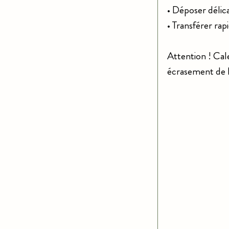
• Déposer délica
• Transférer rap
Attention ! Cale
écrasement de l