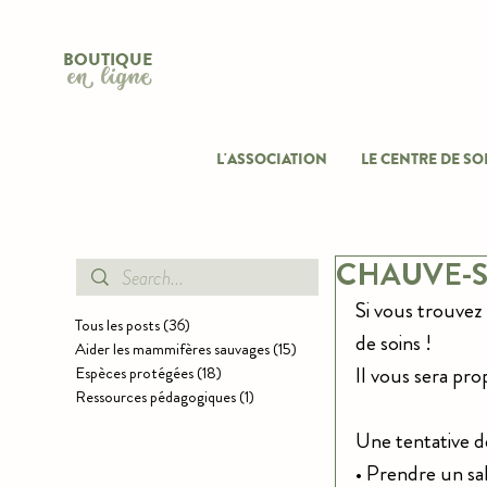
BOUTIQUE
en ligne
L'ASSOCIATION
LE CENTRE DE SO
CHAUVE-S
Si vous trouvez
Tous les posts
(36)
36 posts
de soins !
Aider les mammifères sauvages
(15)
15 posts
Il vous sera pro
Espèces protégées
(18)
18 posts
Ressources pédagogiques
(1)
1 post
Une tentative d
• Prendre un sa