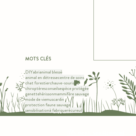
MOTS CLÉS
DIY
abri
animal blessé
animal en détresse
centre de soins
chat forestier
chauve-souris
chiroptères
conseils
espèce protégée
genette
hérisson
mammifère sauvage
mode de vie
muscardin
protection faune sauvage
sensibilisation
à fabriquer
écureuil
FAON DE CH
Ils nous soutiennent