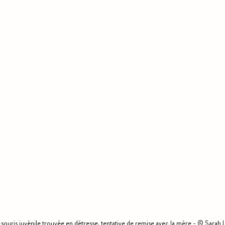
ouris juvénile trouvée en détresse, tentative de remise avec la mère - © Sarah 